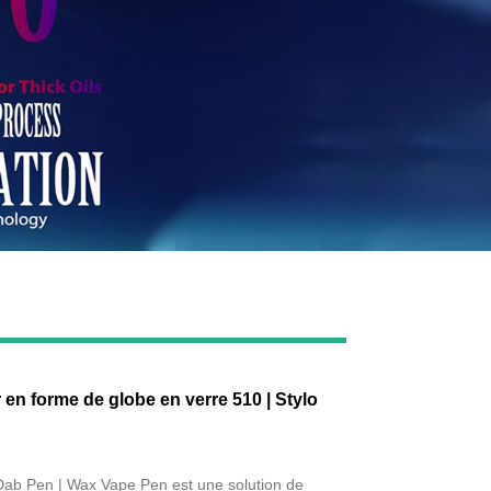
Live
en forme de globe en verre 510 | Stylo
ab Pen | Wax Vape Pen est une solution de