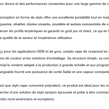
ur douce et des performances constantes pour une large gamme de c
onception en forme de stylo offre une excellente portabilité tout en m
 que
cire, shatter, résine vivante, crumble et autres concentrés de 
erver les profils terpéniques et garantit un goût pur et intact, ce qui en
la qualité de la saveur et l'expérience utilisateur.
u pour les applications OEM et de gros, ce
stylo vape de cire
prend en 
ons de couleur et les solutions d'emballage. Sa structure simple, sa co
ivial le rendent adapté à la production à grande échelle et aux progr
argeable fournit une puissance de sortie fiable et une vapeur constante
ant que stylo vape concentré polyvalent, ce produit est idéal pour les ma
erche d'une solution de stylo tampon éprouvée et prête à être commer
hés nord-américains et européens.