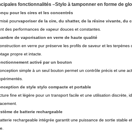
ncipales fonctionnalités –
Stylo à tamponner en forme de glob
nçu pour les cires et les concentrés
misé pour
vaporiser de la cire, du shatter, de la résine vivante, d
ant des performances de vapeur douces et constantes.
ambre de vaporisation en verre de haute qualité
onstruction en verre pur préserve les profils de saveur et les terpènes 
tage propre et intacte.
nctionnement activé par un bouton
onception simple à un seul bouton permet un contrôle précis et une acti
xpérimentés.
nception de style stylo compacte et portable
cture fine et légère pour un transport facile et une utilisation discrète
lacement.
stème de batterie rechargeable
atterie rechargeable intégrée garantit une puissance de sortie stable 
ge.