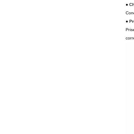
●
Ch
Conç
●
Pr
Pris
corr