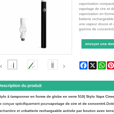
vaporisation compacte
vapotage de cire et 
vaporisation en forme
batterie rechargeable 
une vapeur douce et 
gamme de concentré
envoyer une de
Facebook
X
Wha
escription du produit
tylo à tamponner en forme de globe en verre 510
| Stylo Vape Cire
e
le conçue spécifiquement pour
vapotage de cire et de concentré
.
Doté
e
chambre et un
batterie rechargeable activée par bouton avec tens