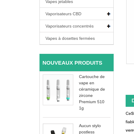
Vapes jetables
Vaporisateurs CBD
Vaporisateurs concentrés
Vapes à dosettes fermées
NOUVEAUX PRODUITS
Cartouche de
vape en
céramique de
zircone
D
Premium 510
1g
Ce
S
fiab
Aucun stylo
verr
postless