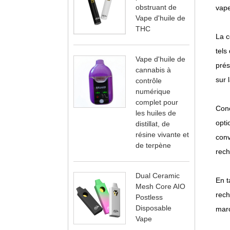
obstruant de
vape
Vape d'huile de
THC
La c
tels
Vape d'huile de
prés
cannabis à
sur 
contrôle
numérique
complet pour
Conç
les huiles de
opti
distillat, de
résine vivante et
conv
de terpène
rech
Dual Ceramic
En t
Mesh Core AIO
rech
Postless
Disposable
marc
Vape