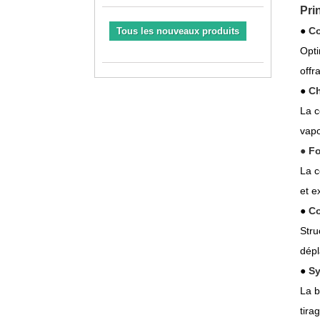
Pri
●
Co
Tous les nouveaux produits
Opti
offr
●
Ch
La c
vapo
●
Fo
La c
et e
●
Co
Stru
dép
●
Sy
La b
tira