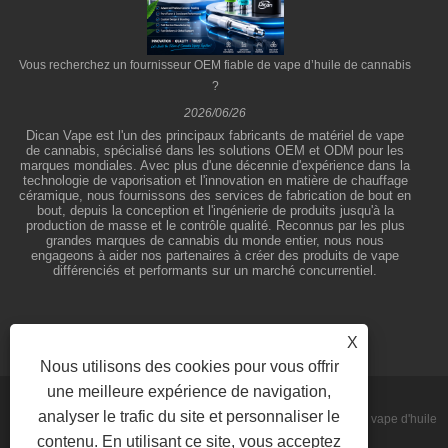
Vous recherchez un fournisseur OEM fiable de vape d’huile de cannabis
?
2026/06/26
Dican Vape est l'un des principaux fabricants de matériel de vape
de cannabis, spécialisé dans les solutions OEM et ODM pour les
marques mondiales. Avec plus d'une décennie d'expérience dans la
technologie de vaporisation et l'innovation en matière de chauffage
céramique, nous fournissons des services de fabrication de bout en
bout, depuis la conception et l'ingénierie de produits jusqu'à la
production de masse et le contrôle qualité. Reconnus par les plus
grandes marques de cannabis du monde entier, nous nous
engageons à aider nos partenaires à créer des produits de vape
différenciés et performants sur un marché concurrentiel.
X
Nous utilisons des cookies pour vous offrir
une meilleure expérience de navigation,
analyser le trafic du site et personnaliser le
Copyright © 2026 Shenzhen Dican Technology Co., Ltd. - Stylos à vape d'huile
contenu. En utilisant ce site, vous acceptez